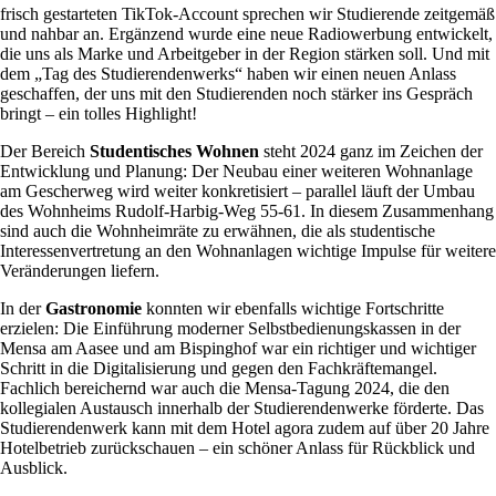
frisch gestarteten TikTok-Account sprechen wir Studierende zeitgemäß
und nahbar an. Ergänzend wurde eine neue Radiowerbung entwickelt,
die uns als Marke und Arbeitgeber in der Region stärken soll. Und mit
dem „Tag des Studierendenwerks“ haben wir einen neuen Anlass
geschaffen, der uns mit den Studierenden noch stärker ins Gespräch
bringt – ein tolles Highlight!
Der Bereich
Studentisches Wohnen
steht 2024 ganz im Zeichen der
Entwicklung und Planung: Der Neubau einer weiteren Wohnanlage
am Gescherweg wird weiter konkretisiert – parallel läuft der Umbau
des Wohnheims Rudolf-Harbig-Weg 55-61. In diesem Zusammenhang
sind auch die Wohnheimräte zu erwähnen, die als studentische
Interessenvertretung an den Wohnanlagen wichtige Impulse für weitere
Veränderungen liefern.
In der
Gastronomie
konnten wir ebenfalls wichtige Fortschritte
erzielen: Die Einführung moderner Selbstbedienungskassen in der
Mensa am Aasee und am Bispinghof war ein richtiger und wichtiger
Schritt in die Digitalisierung und gegen den Fachkräftemangel.
Fachlich bereichernd war auch die Mensa-Tagung 2024, die den
kollegialen Austausch innerhalb der Studierendenwerke förderte. Das
Studierendenwerk kann mit dem Hotel agora zudem auf über 20 Jahre
Hotelbetrieb zurückschauen – ein schöner Anlass für Rückblick und
Ausblick.